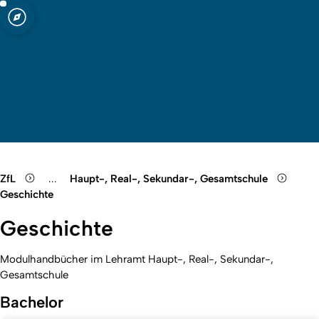
t zu Köln
*innenbildung
Open quicklink menu
Suche öffnen
Sprachauswahl öffnen
Menü schließen
Menü öffnen
ZfL
...
Haupt-, Real-, Sekundar-, Gesamtschule
Show remaining breadcrumb items
Geschichte
Geschichte
Modulhandbücher im Lehramt Haupt-, Real-, Sekundar-,
Gesamtschule
Bachelor