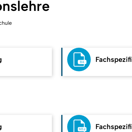
onslehre
chule
g
Fachspezi
g
Fachspezi