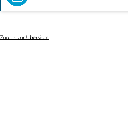
Zurück zur Übersicht
Erstellt am: 5. November 2015 zuletzt geändert am: 2. Juni 
Universität zu Köln
Datenschutz
Barrierefreiheitserklärung
Leichte Sprache
Qualitätslabel der Universität zu Köln
Wir sind Mitglied
Vi